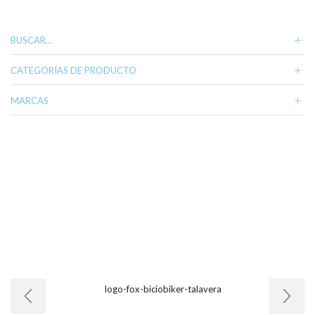
variantes.
Las
opciones
BUSCAR…
se
pueden
CATEGORÍAS DE PRODUCTO
elegir
en
MARCAS
la
página
de
producto