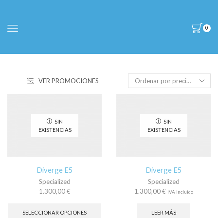
0
VER PROMOCIONES
SIN
SIN
EXISTENCIAS
EXISTENCIAS
Diverge E5
Diverge E5
Specialized
Specialized
1.300,00
€
1.300,00
€
IVA Incluido
Este
producto
SELECCIONAR OPCIONES
LEER MÁS