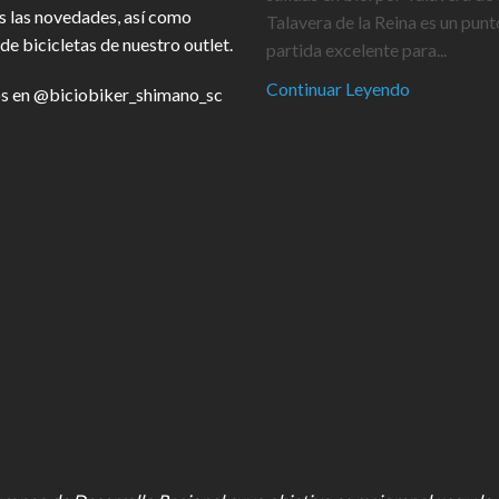
s las novedades, así como
Talavera de la Reina es un punt
de bicicletas de nuestro outlet.
partida excelente para...
Continuar Leyendo
s en
@biciobiker_shimano_sc