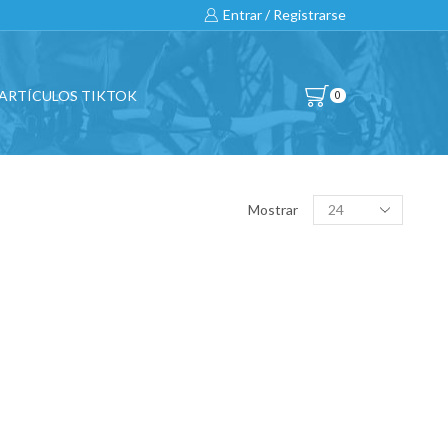
Entrar / Registrarse
ARTÍCULOS TIKTOK
0
BUSCAR…
Products
Mostrar
per
page
All
CATEGORÍAS DE PRODUCTO
BICICLETAS