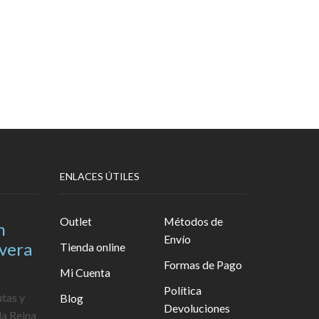
ENLACES ÚTILES
Outlet
Métodos de
n
Envío
avera
Tienda online
Formas de Pago
Mi Cuenta
Política
utas y
Blog
Devoluciones
la Reina