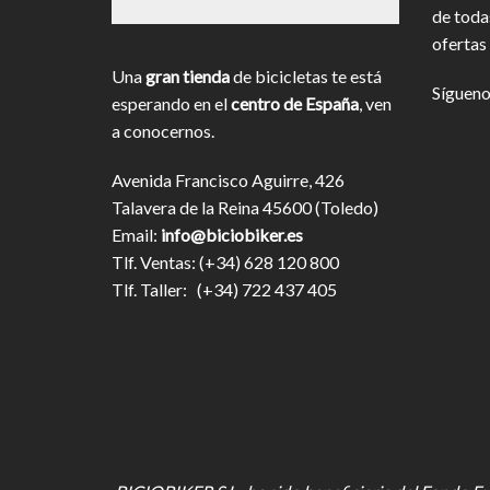
de toda
ofertas 
Una
gran tienda
de bicicletas te está
Sígueno
esperando en el
centro de España
, ven
a conocernos.
Avenida Francisco Aguirre, 426
Talavera de la Reina 45600 (Toledo)
Email:
info@biciobiker.es
Tlf. Ventas: (+34) 628 120 800
Tlf. Taller: (+34) 722 437 405