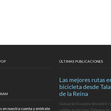
POP
ÚLTIMAS PUBLICACIONES
Las mejores rutas e
bicicleta desde Tal
de la Reina
GRAM
Guía práctica para descubrir r
s en nuestra cuenta y entérate
salidas en bici por Talavera de 