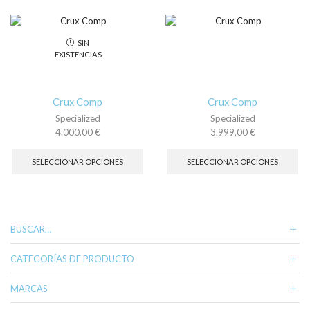
variantes.
var
Las
La
opciones
op
SIN
se
se
EXISTENCIAS
pueden
pu
elegir
ele
en
en
la
la
Crux Comp
Crux Comp
página
pá
Specialized
Specialized
de
de
4.000,00
€
3.999,00
€
producto
pr
Este
Es
producto
pr
SELECCIONAR OPCIONES
SELECCIONAR OPCIONES
tiene
tie
múltiples
múl
variantes.
var
Las
La
opciones
op
BUSCAR…
se
se
pueden
pu
CATEGORÍAS DE PRODUCTO
elegir
ele
en
en
MARCAS
la
la
página
pá