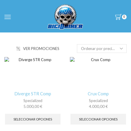
0
VER PROMOCIONES
Diverge STR Comp
Crux Comp
Specialized
Specialized
5.000,00
€
4.000,00
€
Este
Es
producto
pr
SELECCIONAR OPCIONES
SELECCIONAR OPCIONES
tiene
tie
múltiples
múl