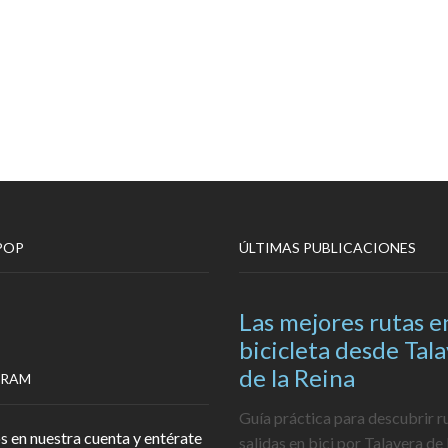
POP
ÚLTIMAS PUBLICACIONES
Las mejores rutas e
bicicleta desde Tal
de la Reina
GRAM
Guía práctica para descubrir r
s en nuestra cuenta y entérate
salidas en bici por Talavera de 