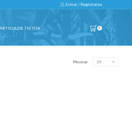
Entrar / Registrarse
ARTÍCULOS TIKTOK
0
BUSCAR…
Products
Mostrar
per
page
All
CATEGORÍAS DE PRODUCTO
BICICLETAS