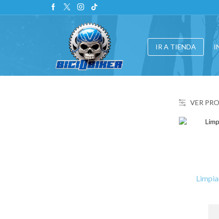
IR A TIENDA
I
VER PR
Limpia