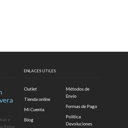
ENLACES ÚTILES
Outlet
Métodos de
n
Envío
avera
Tienda online
Formas de Pago
Mi Cuenta
Política
utas y
Blog
Devoluciones
la Reina