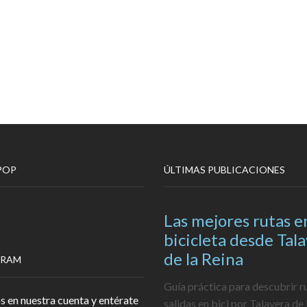
POP
ÚLTIMAS PUBLICACIONES
Las mejores rutas e
bicicleta desde Tal
de la Reina
GRAM
Guía práctica para descubrir r
s en nuestra cuenta y entérate
salidas en bici por Talavera de 