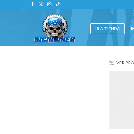
IR A TIENDA
I
VER PR