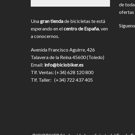
de toda
ofertas 
Una
gran tienda
de bicicletas te está
Sígueno
esperando en el
centro de España
, ven
a conocernos.
Avenida Francisco Aguirre, 426
Talavera de la Reina 45600 (Toledo)
Email:
info@biciobiker.es
Tlf. Ventas: (+34) 628 120 800
Tlf. Taller: (+34) 722 437 405