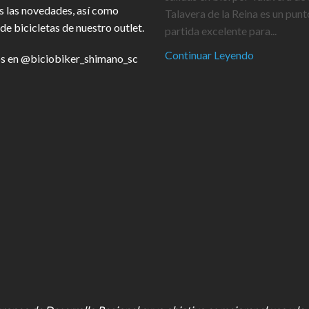
s las novedades, así como
Talavera de la Reina es un punt
de bicicletas de nuestro outlet.
partida excelente para...
Continuar Leyendo
s en
@biciobiker_shimano_sc