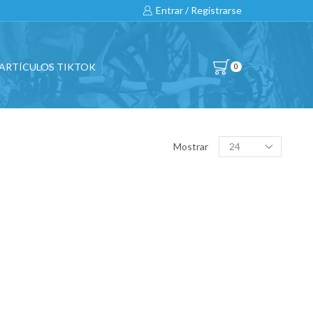
Entrar / Registrarse
ARTÍCULOS TIKTOK
0
BUSCAR…
Products
Mostrar
per
page
All
CATEGORÍAS DE PRODUCTO
BICICLETAS