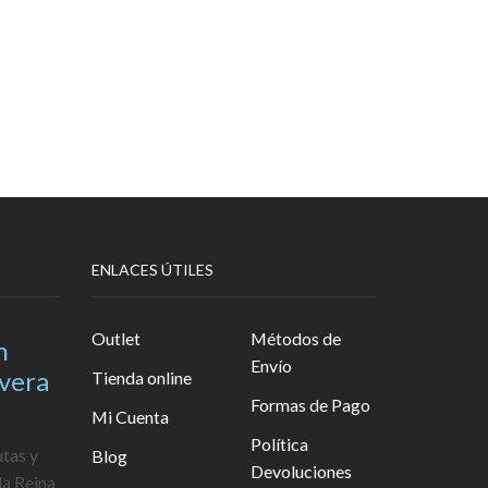
ENLACES ÚTILES
Outlet
Métodos de
n
Envío
avera
Tienda online
Formas de Pago
Mi Cuenta
Política
utas y
Blog
Devoluciones
la Reina