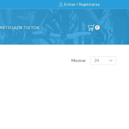
Entrar / Registrarse
ARTÍCULOS TIKTOK
0
BUSCAR…
Products
Mostrar
per
page
All
CATEGORÍAS DE PRODUCTO
BICICLETAS