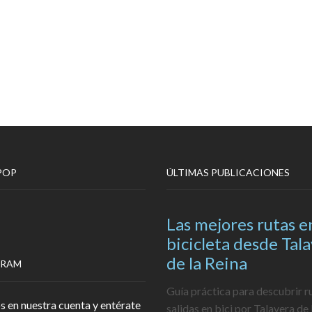
POP
ÚLTIMAS PUBLICACIONES
Las mejores rutas e
bicicleta desde Tal
de la Reina
GRAM
Guía práctica para descubrir r
s en nuestra cuenta y entérate
salidas en bici por Talavera de 