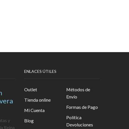
ENLACES ÚTILES
Outlet
Métodos de
n
Envío
avera
Tienda online
Formas de Pago
Mi Cuenta
Política
utas y
Blog
Devoluciones
la Reina