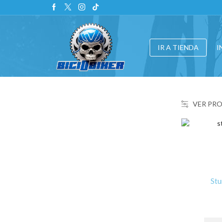
IR A TIENDA
I
VER PR
St