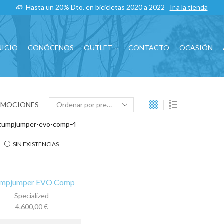
Hasta un 20% Dto. en bicicletas 2020 a 2022
Ir a la tienda
NICIO
CONÓCENOS
OUTLET
CONTACTO
OCASIÓN
OMOCIONES
SIN EXISTENCIAS
umpjumper EVO Comp
Specialized
4.600,00
€
Este