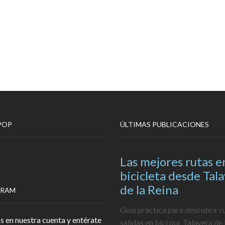
POP
ÚLTIMAS PUBLICACIONES
Las mejores rutas e
bicicleta desde Tal
de la Reina
GRAM
Guía práctica para descubrir r
s en nuestra cuenta y entérate
salidas en bici por Talavera de 