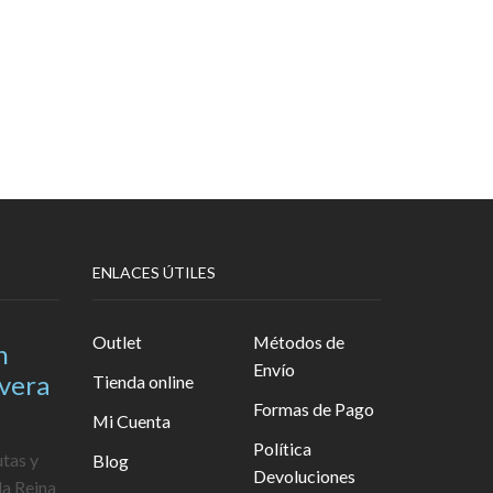
ENLACES ÚTILES
Outlet
Métodos de
n
Envío
avera
Tienda online
Formas de Pago
Mi Cuenta
Política
utas y
Blog
Devoluciones
la Reina