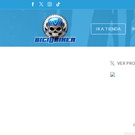
IR A TIENDA
I
VER PR