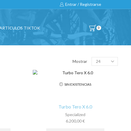
Entrar / Registrarse
ARTÍCULOS TIKTOK
0
BUSCAR…
Products
Mostrar
per
page
All
SIN EXISTENCIAS
CATEGORÍAS DE PRODUCTO
Turbo Tero X 6.0
Specialized
BICICLETAS
6.200,00
€
Este
Este