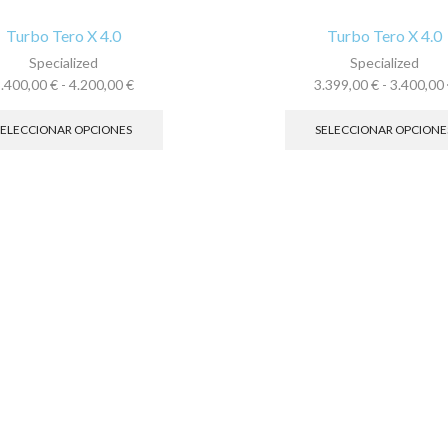
elegir
en
Turbo Tero X 4.0
Turbo Tero X 4.0
la
Specialized
Specialized
página
Rango
3.400,00
€
-
4.200,00
€
3.399,00
€
-
3.400,00
de
de
Este
producto
precios:
producto
SELECCIONAR OPCIONES
SELECCIONAR OPCIONE
desde
tiene
3.400,00 €
múltiples
hasta
variantes.
4.200,00 €
Las
opciones
se
pueden
elegir
en
la
página
de
producto