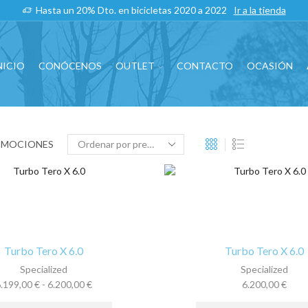
Hasta un 20% Dto. en bicicletas 2020 a 2022
Ir a la tienda
NICIO
CONÓCENOS
OUTLET
CONTACTO
OCASIÓN
OMOCIONES
Turbo Tero X 6.0
Turbo Tero X 6.0
Specialized
Specialized
Rango
6.199,00
€
-
6.200,00
€
6.200,00
€
de
Este