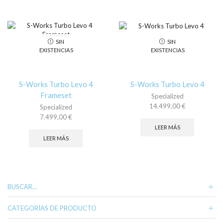
variantes.
múl
Las
var
opciones
La
se
op
SIN
SIN
pueden
se
EXISTENCIAS
EXISTENCIAS
elegir
pu
en
ele
la
en
página
la
S-Works Turbo Levo 4
S-Works Turbo Levo 4
de
pá
Frameset
Specialized
producto
de
14.499,00
€
Specialized
pr
7.499,00
€
LEER MÁS
LEER MÁS
BUSCAR…
CATEGORÍAS DE PRODUCTO