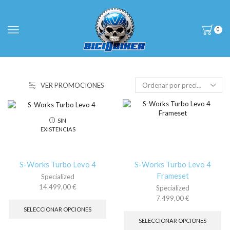
0
VER PROMOCIONES
SIN
EXISTENCIAS
S-Works Turbo Levo 4
S-Works Turbo Levo 4
Frameset
Specialized
14.499,00
€
Specialized
Este
7.499,00
€
producto
Es
SELECCIONAR OPCIONES
tiene
pr
SELECCIONAR OPCIONES
múltiples
tie