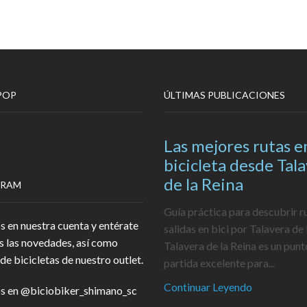
POP
ÚLTIMAS PUBLICACIONES
Las mejores rutas e
bicicleta desde Tal
de la Reina
GRAM
Guía práctica para descubrir r
s en nuestra cuenta y entérate
salidas en bici por Talavera de 
s las novedades, así como
Talavera de la Reina es un punt
de bicicletas de nuestro outlet.
partida excelente para...
Continuar Leyendo
s en
@biciobiker_shimano_sc