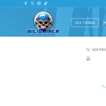
IR A TIENDA
I
VER PR
Pu