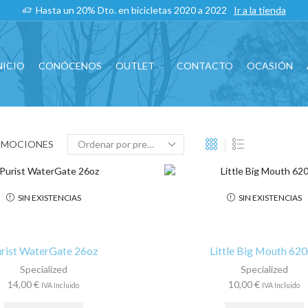
Hasta un 20% Dto. en bicicletas 2020 a 2022
Ir a la tienda
NICIO
CONÓCENOS
OUTLET
CONTACTO
OCASIÓN
OMOCIONES
SIN EXISTENCIAS
SIN EXISTENCIAS
rist WaterGate 26oz
Little Big Mouth 62
Specialized
Specialized
14,00
€
10,00
€
IVA Incluido
IVA Incluido