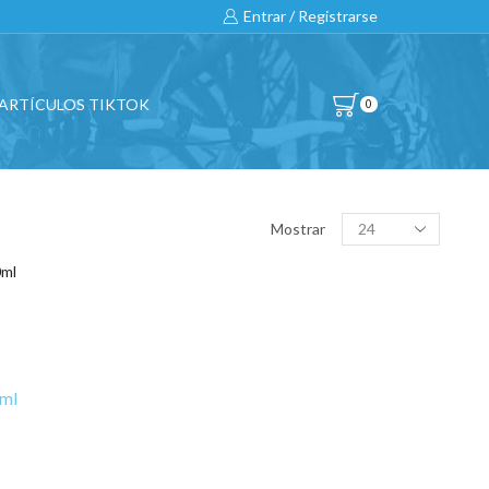
Entrar / Registrarse
ARTÍCULOS TIKTOK
0
BUSCAR…
Products
Mostrar
per
page
All
CATEGORÍAS DE PRODUCTO
0ml
BICICLETAS