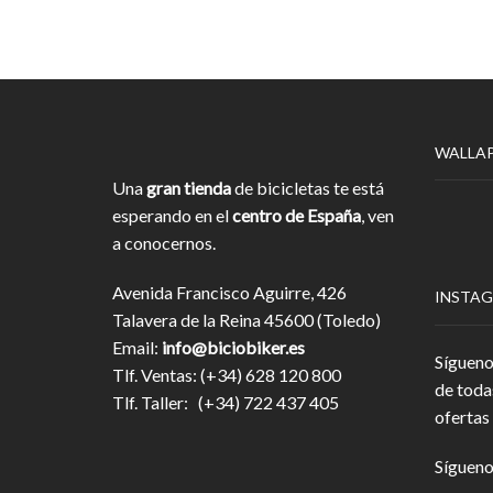
WALLA
Una
gran tienda
de bicicletas te está
esperando en el
centro de España
, ven
a conocernos.
Avenida Francisco Aguirre, 426
INSTA
Talavera de la Reina 45600 (Toledo)
Email:
info@biciobiker.es
Sígueno
Tlf. Ventas: (+34) 628 120 800
de toda
Tlf. Taller: (+34) 722 437 405
ofertas 
Sígueno