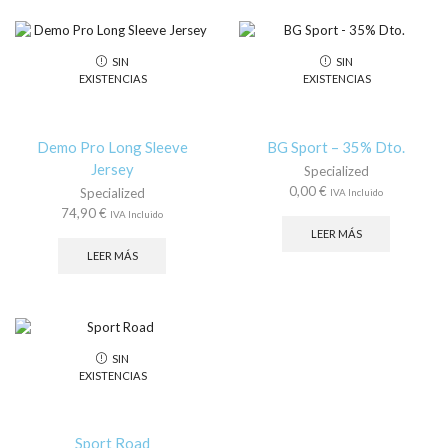
variantes.
var
Las
La
opciones
op
SIN
SIN
se
se
EXISTENCIAS
EXISTENCIAS
pueden
pu
elegir
ele
en
en
la
la
Demo Pro Long Sleeve
BG Sport – 35% Dto.
página
pá
Jersey
Specialized
de
de
0,00
€
Specialized
IVA Incluido
producto
pr
74,90
€
IVA Incluido
LEER MÁS
LEER MÁS
SIN
EXISTENCIAS
Sport Road