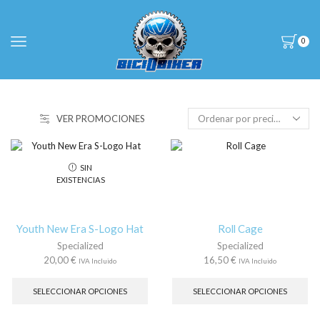
0
VER PROMOCIONES
SIN
EXISTENCIAS
Youth New Era S-Logo Hat
Roll Cage
Specialized
Specialized
20,00
€
16,50
€
IVA Incluido
IVA Incluido
Este
Es
producto
pr
SELECCIONAR OPCIONES
SELECCIONAR OPCIONES
tiene
tie
múltiples
múl