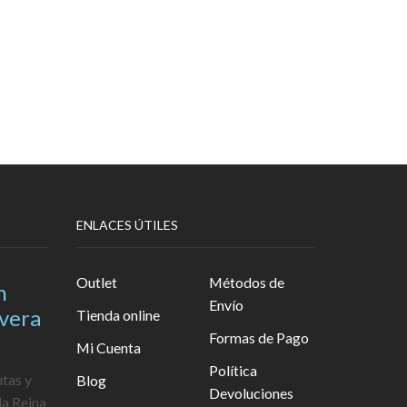
ENLACES ÚTILES
Outlet
Métodos de
n
Envío
avera
Tienda online
Formas de Pago
Mi Cuenta
Política
utas y
Blog
Devoluciones
la Reina