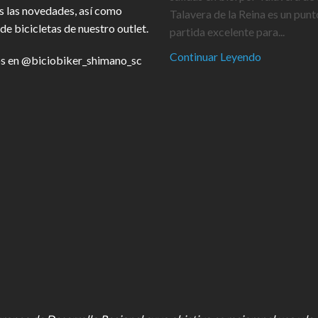
s las novedades, así como
Talavera de la Reina es un punt
de bicicletas de nuestro outlet.
partida excelente para...
Continuar Leyendo
s en
@biciobiker_shimano_sc