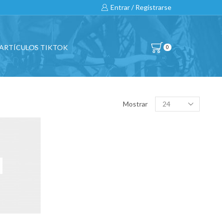
Entrar / Registrarse
ARTÍCULOS TIKTOK
0
BUSCAR…
Products
Mostrar
per
page
All
CATEGORÍAS DE PRODUCTO
BICICLETAS