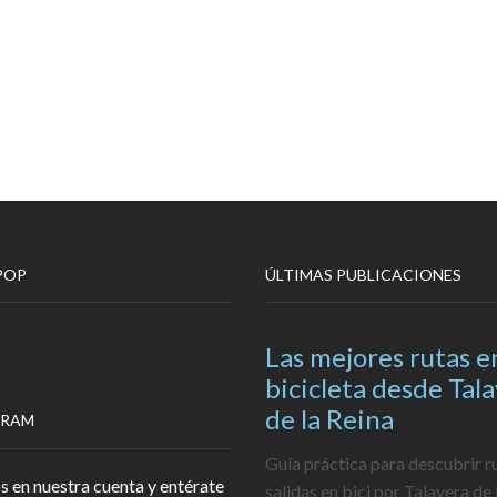
POP
ÚLTIMAS PUBLICACIONES
Las mejores rutas e
bicicleta desde Tal
de la Reina
GRAM
Guía práctica para descubrir r
s en nuestra cuenta y entérate
salidas en bici por Talavera de 