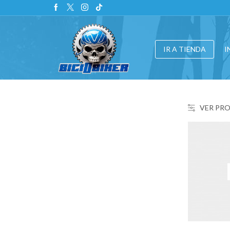
IR A TIENDA
I
VER PR