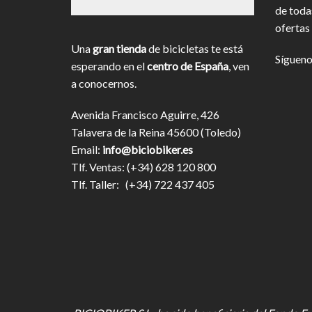
de toda
ofertas 
Una
gran tienda
de bicicletas te está
Sígueno
esperando en el
centro de España
, ven
a conocernos.
Avenida Francisco Aguirre, 426
Talavera de la Reina 45600 (Toledo)
Email:
info@biciobiker.es
Tlf. Ventas: (+34) 628 120 800
Tlf. Taller: (+34) 722 437 405