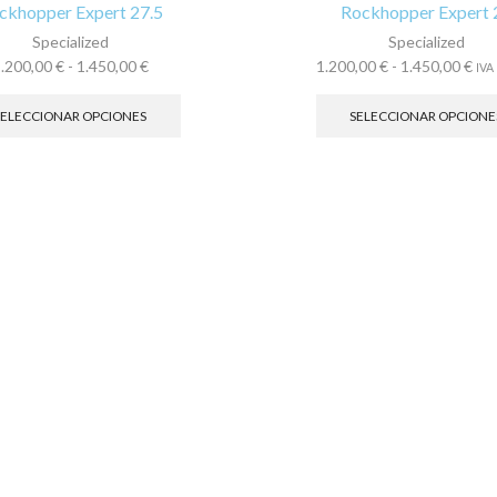
ckhopper Expert 27.5
Rockhopper Expert 
Specialized
Specialized
Rango
Ra
1.200,00
€
-
1.450,00
€
1.200,00
€
-
1.450,00
€
IVA 
de
Este
de
precios:
producto
pre
SELECCIONAR OPCIONES
SELECCIONAR OPCIONE
desde
tiene
de
1.200,00 €
múltiples
1.2
hasta
variantes.
has
1.450,00 €
Las
1.4
opciones
se
pueden
elegir
en
la
página
de
producto