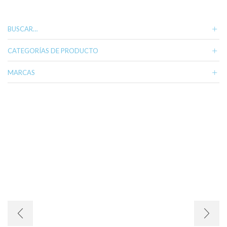
variantes.
Las
opciones
BUSCAR…
se
pueden
CATEGORÍAS DE PRODUCTO
elegir
en
MARCAS
la
página
de
producto