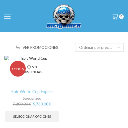
0
VER PROMOCIONES
SIN
OFERTA
EXISTENCIAS
Epic World Cup Expert
Specialized
El
El
7.200,00
€
5.760,00
€
precio
precio
Este
original
actual
producto
SELECCIONAR OPCIONES
era:
es:
tiene
7.200,00 €.
5.760,00 €.
múltiples