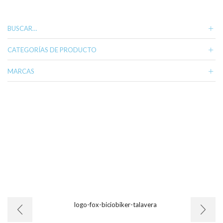
variantes.
Las
opciones
BUSCAR…
se
pueden
CATEGORÍAS DE PRODUCTO
elegir
en
MARCAS
la
página
de
producto