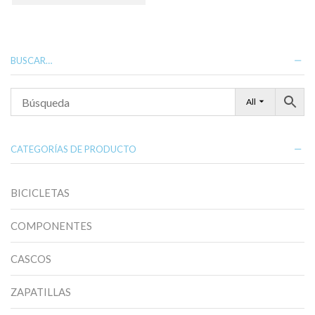
tiene
múltiples
variantes.
Las
opciones
BUSCAR…
se
pueden
elegir
All
en
la
página
de
CATEGORÍAS DE PRODUCTO
producto
BICICLETAS
COMPONENTES
CASCOS
ZAPATILLAS