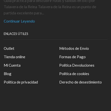
Guía práctica para descubrir rutas y salidas en bici por
Talavera de la Reina Talavera de la Reina es un punto de
partida excelente para...
Continuar Leyendo
ENLACES ÚTILES
Outlet
Métodos de Envío
Tienda online
Formas de Pago
Mi Cuenta
Política Devoluciones
Blog
Política de cookies
Política de privacidad
Derecho de desestimiento