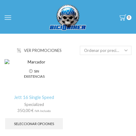
0
VER PROMOCIONES
SIN
EXISTENCIAS
Jett 16 Single Speed
Specialized
350,00
€
IVA Incluido
Este
producto
SELECCIONAR OPCIONES
tiene
múltiples