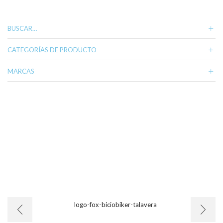
variantes.
Las
opciones
BUSCAR…
se
pueden
CATEGORÍAS DE PRODUCTO
elegir
en
MARCAS
la
página
de
producto