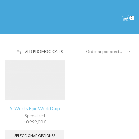
0
VER PROMOCIONES
S-Works Epic World Cup
Specialized
10.999,00
€
Este
producto
SELECCIONAR OPCIONES