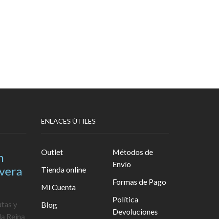
ENLACES ÚTILES
Outlet
Métodos de
n
Envío
avera
Tienda online
Formas de Pago
Mi Cuenta
Política
utas y
Blog
Devoluciones
la Reina