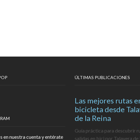
POP
ÚLTIMAS PUBLICACIONES
Las mejores rutas e
bicicleta desde Tal
de la Reina
GRAM
Guía práctica para descubrir r
s en nuestra cuenta y entérate
salidas en bici por Talavera de 