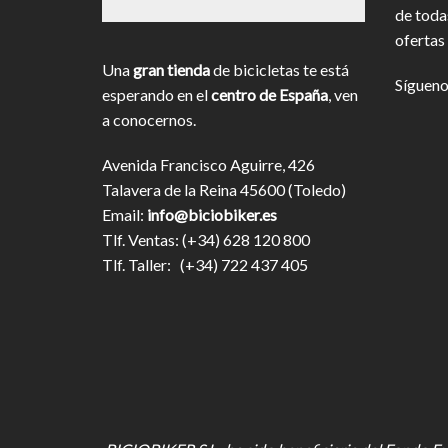
de toda
ofertas 
Una
gran tienda
de bicicletas te está
Sígueno
esperando en el
centro de España
, ven
a conocernos.
Avenida Francisco Aguirre, 426
Talavera de la Reina 45600 (Toledo)
Email:
info@biciobiker.es
Tlf. Ventas: (+34) 628 120 800
Tlf. Taller: (+34) 722 437 405