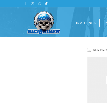
IR A TIENDA
I
VER PR