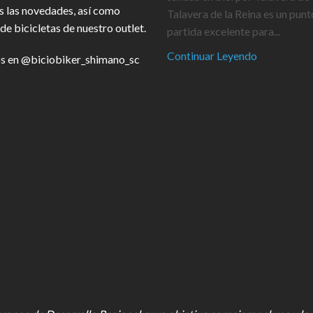
s las novedades, así como
Talavera de la Reina es un punt
de bicicletas de nuestro outlet.
partida excelente para...
Continuar Leyendo
s en
@biciobiker_shimano_sc