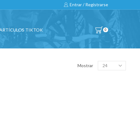
Entrar / Registrarse
ARTÍCULOS TIKTOK
0
BUSCAR…
Products
Mostrar
per
page
All
CATEGORÍAS DE PRODUCTO
BICICLETAS