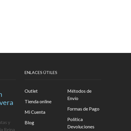
ENLACES ÚTILES
Outlet
Métodos de
n
Envío
avera
Tienda online
Formas de Pago
Mi Cuenta
Política
utas y
Blog
Devoluciones
la Reina