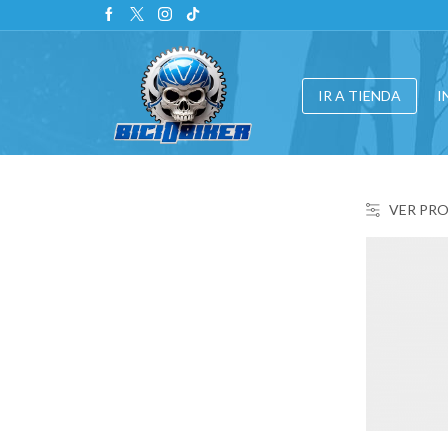
IR A TIENDA
I
VER PR