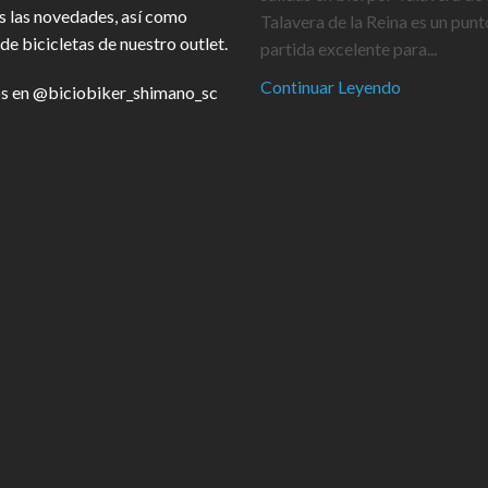
s las novedades, así como
Talavera de la Reina es un punt
de bicicletas de nuestro outlet.
partida excelente para...
Continuar Leyendo
s en
@biciobiker_shimano_sc