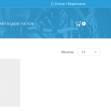
Entrar / Registrarse
ARTÍCULOS TIKTOK
0
BUSCAR…
Products
Mostrar
per
page
All
CATEGORÍAS DE PRODUCTO
BICICLETAS