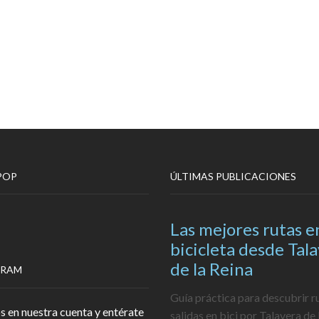
POP
ÚLTIMAS PUBLICACIONES
Las mejores rutas e
bicicleta desde Tal
de la Reina
GRAM
Guía práctica para descubrir r
s en nuestra cuenta y entérate
salidas en bici por Talavera de 