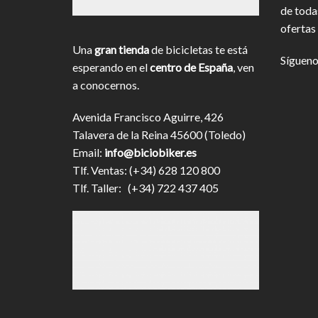
de toda
ofertas 
Una
gran tienda
de bicicletas te está
Sígueno
esperando en el
centro de España
, ven
a conocernos.
Avenida Francisco Aguirre, 426
Talavera de la Reina 45600 (Toledo)
Email:
info@biciobiker.es
Tlf. Ventas: (+34) 628 120 800
Tlf. Taller: (+34) 722 437 405