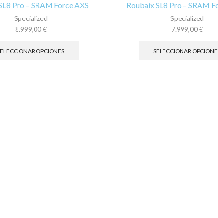
SL8 Pro – SRAM Force AXS
Roubaix SL8 Pro – SRAM F
Specialized
Specialized
8.999,00
€
7.999,00
€
Este
producto
SELECCIONAR OPCIONES
SELECCIONAR OPCIONE
tiene
múltiples
variantes.
Las
opciones
se
pueden
elegir
en
la
página
de
producto