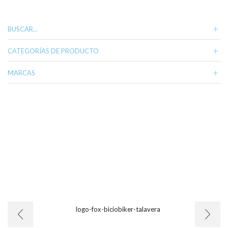
variantes.
Las
opciones
BUSCAR…
se
pueden
CATEGORÍAS DE PRODUCTO
elegir
en
MARCAS
la
página
de
producto