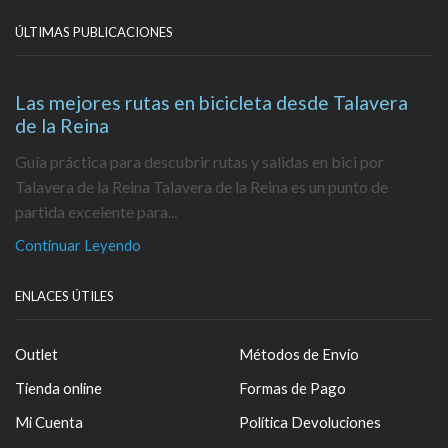
ÚLTIMAS PUBLICACIONES
Las mejores rutas en bicicleta desde Talavera
de la Reina
Guía práctica para descubrir rutas y salidas en bici por
Talavera de la Reina Talavera de la Reina es un punto de
partida excelente para...
Continuar Leyendo
ENLACES ÚTILES
Outlet
Métodos de Envío
Tienda online
Formas de Pago
Mi Cuenta
Política Devoluciones