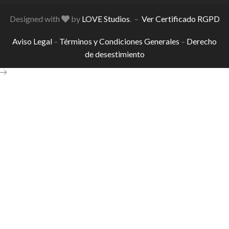
Designed with
by
LOVE Studios
. –
Ver Certificado RGPD
Aviso Legal
–
Términos y Condiciones Generales
–
Derecho
de desestimiento