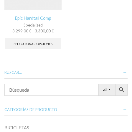
en
en
la
la
página
pá
Epic Hardtail Comp
de
de
Specialized
producto
pr
Rango
3.299,00
€
-
3.300,00
€
de
Este
precios:
producto
SELECCIONAR OPCIONES
desde
tiene
3.299,00 €
múltiples
hasta
variantes.
3.300,00 €
Las
opciones
BUSCAR…
se
pueden
elegir
All
en
la
página
de
CATEGORÍAS DE PRODUCTO
producto
BICICLETAS