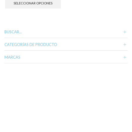
producto
SELECCIONAR OPCIONES
tiene
múltiples
variantes.
Las
opciones
BUSCAR…
se
pueden
CATEGORÍAS DE PRODUCTO
elegir
en
MARCAS
la
página
de
producto