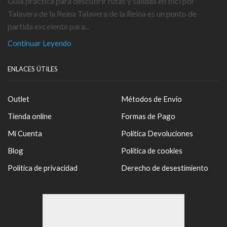
Guía práctica para descubrir rutas y salidas en bici por
Talavera de la Reina Talavera de la Reina es un punto de
partida excelente para...
Continuar Leyendo
ENLACES ÚTILES
Outlet
Métodos de Envío
Tienda online
Formas de Pago
Mi Cuenta
Política Devoluciones
Blog
Política de cookies
Política de privacidad
Derecho de desestimiento