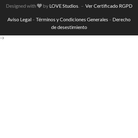
Designed with
by
LOVE Studios
. –
Ver Certificado RGPD
Aviso Legal
–
Términos y Condiciones Generales
–
Derecho
de desestimiento