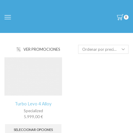
0
VER PROMOCIONES
Turbo Levo 4 Alloy
Specialized
5.999,00
€
Este
producto
SELECCIONAR OPCIONES