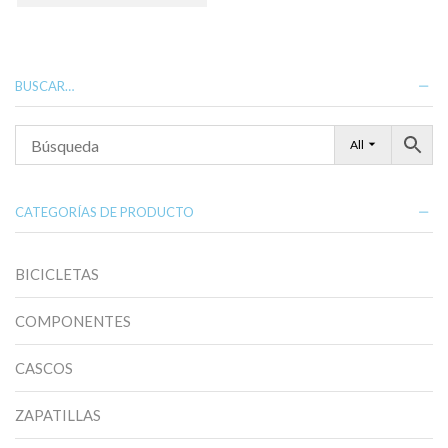
tiene
múltiples
variantes.
Las
opciones
BUSCAR…
se
pueden
elegir
All
en
la
página
de
CATEGORÍAS DE PRODUCTO
producto
BICICLETAS
COMPONENTES
CASCOS
ZAPATILLAS