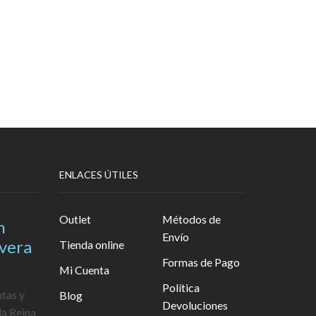
ENLACES ÚTILES
Outlet
Métodos de
n
Envío
avera
Tienda online
Formas de Pago
Mi Cuenta
Política
utas y
Blog
Devoluciones
la Reina