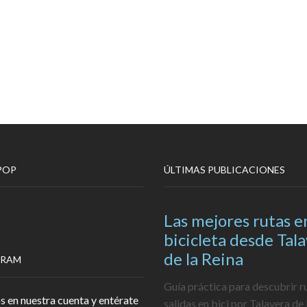
POP
ÚLTIMAS PUBLICACIONES
Las mejores rutas e
bicicleta desde Tal
de la Reina
GRAM
Guía práctica para descubrir r
s en nuestra cuenta y entérate
salidas en bici por Talavera de 