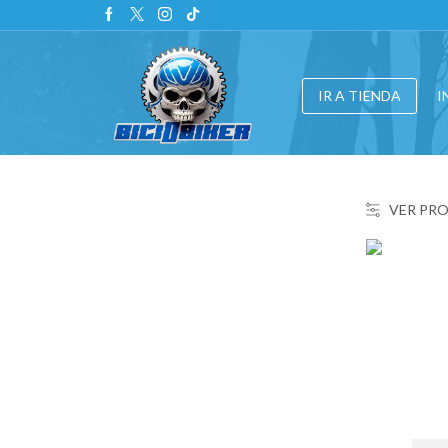
IR A TIENDA
I
VER PR