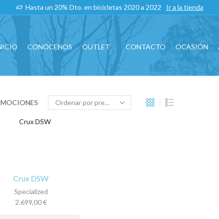
Hasta un 20% Dto. en bicicletas 2020 a 2022
Ir a la tienda
NICIO
CONÓCENOS
OUTLET
CONTACTO
OCASIÓN
OMOCIONES
Crux DSW
Specialized
2.699,00
€
Este