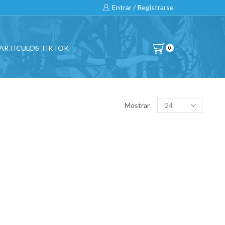
Entrar / Registrarse
ARTÍCULOS TIKTOK
0
BUSCAR…
Products
Mostrar
per
page
All
CATEGORÍAS DE PRODUCTO
BICICLETAS