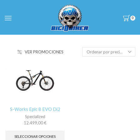
0
VER PROMOCIONES
S-Works Epic 8 EVO Di2
Specialized
12.499,00
€
Este
producto
SELECCIONAR OPCIONES