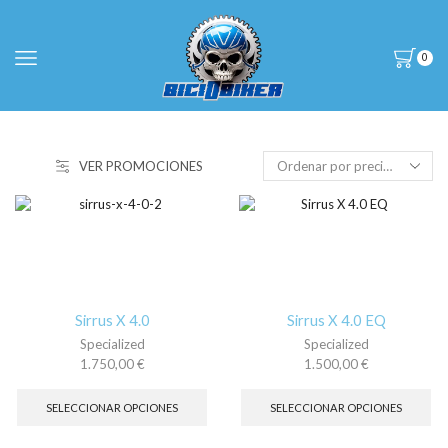
0
VER PROMOCIONES
Sirrus X 4.0
Sirrus X 4.0 EQ
Specialized
Specialized
1.750,00
€
1.500,00
€
Este
Es
producto
pr
SELECCIONAR OPCIONES
SELECCIONAR OPCIONES
tiene
tie
múltiples
múl