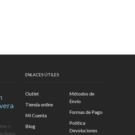
ENLACES ÚTILES
Outlet
Métodos de
n
Envío
avera
Tienda online
Formas de Pago
Mi Cuenta
Política
utas y
Blog
Devoluciones
la Reina