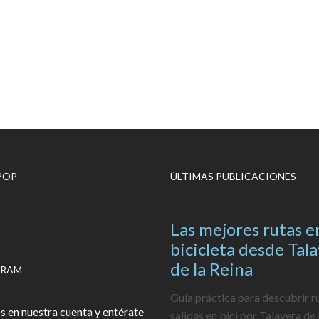
POP
ÚLTIMAS PUBLICACIONES
Las mejores rutas e
bicicleta desde Tal
de la Reina
GRAM
Guía práctica para descubrir r
s en nuestra cuenta y entérate
salidas en bici por Talavera de 