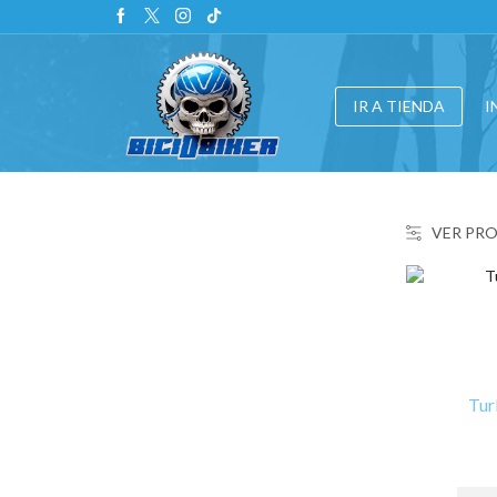
IR A TIENDA
I
VER PR
Tur