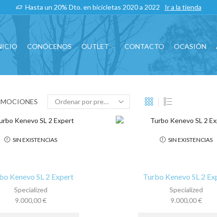
Hasta un 20% Dto. en bicicletas 2020 a 2022
Ir a la tienda
NICIO
CONÓCENOS
OUTLET
CONTACTO
OCASIÓN
OMOCIONES
SIN EXISTENCIAS
SIN EXISTENCIAS
bo Kenevo SL 2 Expert
Turbo Kenevo SL 2 Ex
Specialized
Specialized
9.000,00
€
9.000,00
€
Este