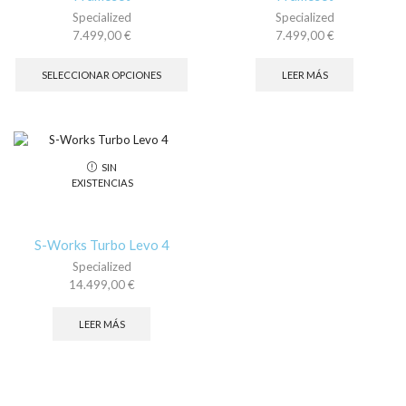
de
de
Specialized
Specialized
producto
pr
7.499,00
€
7.499,00
€
Este
producto
SELECCIONAR OPCIONES
LEER MÁS
tiene
múltiples
variantes.
Las
opciones
SIN
se
EXISTENCIAS
pueden
elegir
en
la
S-Works Turbo Levo 4
página
Specialized
de
14.499,00
€
producto
LEER MÁS