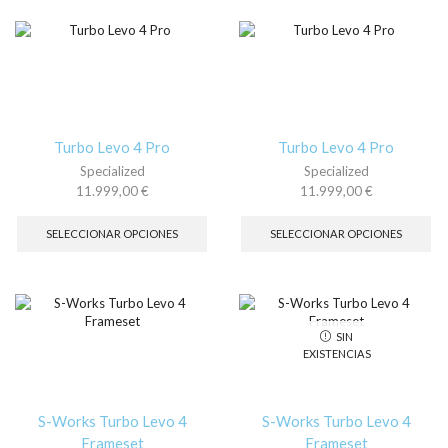
variantes.
var
Las
La
opciones
op
se
se
pueden
pu
elegir
ele
en
en
la
la
Turbo Levo 4 Pro
Turbo Levo 4 Pro
página
pá
Specialized
Specialized
de
de
11.999,00
€
11.999,00
€
producto
pr
Este
Es
producto
pr
SELECCIONAR OPCIONES
SELECCIONAR OPCIONES
tiene
tie
múltiples
múl
variantes.
var
Las
La
opciones
op
SIN
se
se
EXISTENCIAS
pueden
pu
elegir
ele
en
en
la
la
S-Works Turbo Levo 4
S-Works Turbo Levo 4
página
pá
Frameset
Frameset