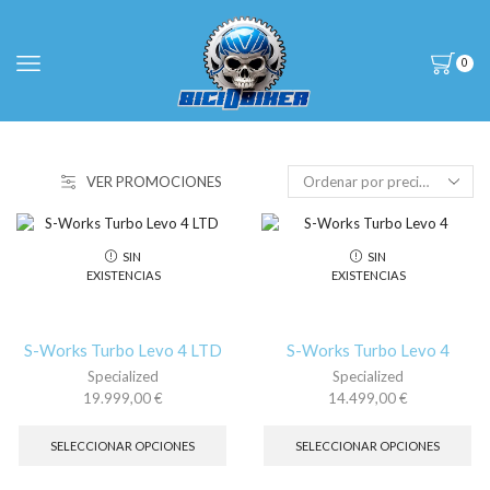
0
VER PROMOCIONES
SIN
SIN
EXISTENCIAS
EXISTENCIAS
S-Works Turbo Levo 4 LTD
S-Works Turbo Levo 4
Specialized
Specialized
19.999,00
€
14.499,00
€
Este
Es
producto
pr
SELECCIONAR OPCIONES
SELECCIONAR OPCIONES
tiene
tie
múltiples
múl